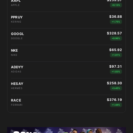
$259.37
AAPL
APPLE
+0.13%
$36.88
PPRUY
KERING
+1.75%
$328.57
GOOGL
GOOGLE
+0.96%
$65.92
NKE
NIKE
+1.01%
$97.31
ADDYY
ADIDAS
+1.03%
$258.30
HESAY
HERMÈS
+3.45%
$376.19
RACE
FERRARI
+1.44%