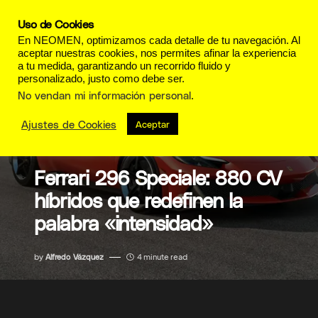
Uso de Cookies
En NEOMEN, optimizamos cada detalle de tu navegación. Al
aceptar nuestras cookies, nos permites afinar la experiencia
a tu medida, garantizando un recorrido fluido y
personalizado, justo como debe ser.
No vendan mi información personal
.
Ajustes de Cookies
Aceptar
MOTORES
Ferrari 296 Speciale: 880 CV
híbridos que redefinen la
palabra «intensidad»
by
Alfredo Vázquez
4 minute read