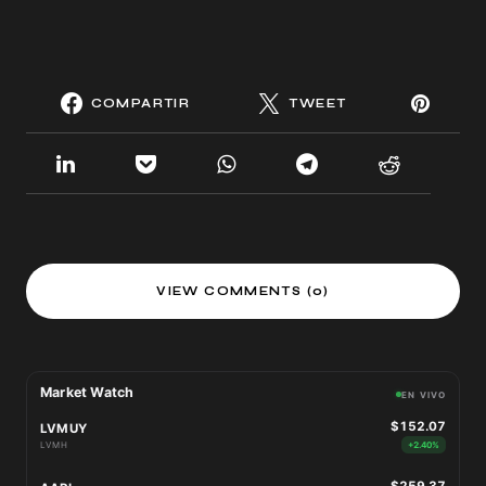
COMPARTIR
TWEET
VIEW COMMENTS (0)
Market Watch
EN VIVO
$152.07
LVMUY
LVMH
+2.40%