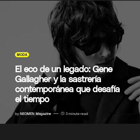
MODA
El eco de un legado: Gene
Gallagher y la sastrería
contemporánea que desafía
el tiempo
by
NEOMEN Magazine
3 minute read