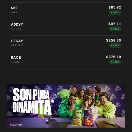
$65.92
NKE
NIKE
+1.01%
$97.31
ADDYY
ADIDAS
+1.03%
$258.30
HESAY
HERMÈS
+3.45%
$376.19
RACE
FERRARI
+1.44%