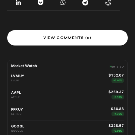
VIEW COMMENTS (0)
Market Watch
EN VIVO
$152.07
LVMUY
LVMH
+2.40%
$259.37
AAPL
APPLE
+0.13%
$36.88
PPRUY
KERING
+1.75%
$328.57
GOOGL
GOOGLE
+0.96%