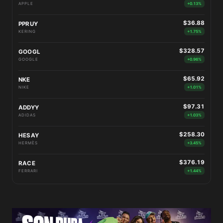
APPLE
+0.13%
$36.88
PPRUY
KERING
+1.75%
$328.57
GOOGL
GOOGLE
+0.96%
$65.92
NKE
NIKE
+1.01%
$97.31
ADDYY
ADIDAS
+1.03%
$258.30
HESAY
HERMÈS
+3.45%
$376.19
RACE
FERRARI
+1.44%