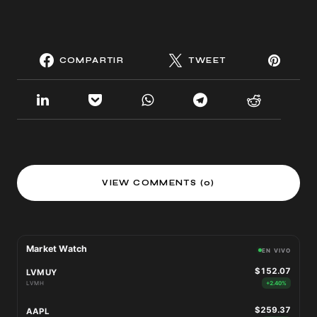
COMPARTIR
TWEET
VIEW COMMENTS (0)
Market Watch
EN VIVO
$152.07
LVMUY
LVMH
+2.40%
$259.37
AAPL