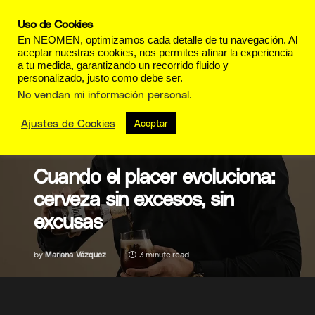
Uso de Cookies
En NEOMEN, optimizamos cada detalle de tu navegación. Al
aceptar nuestras cookies, nos permites afinar la experiencia
a tu medida, garantizando un recorrido fluido y
personalizado, justo como debe ser.
No vendan mi información personal
.
Ajustes de Cookies
Aceptar
GOURMET
Cuando el placer evoluciona:
cerveza sin excesos, sin
excusas
by
Mariana Vázquez
3 minute read