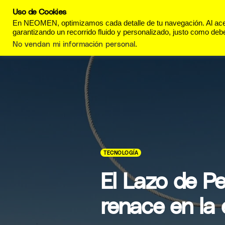
Uso de Cookies
REVISTA
ESTILO DE
En NEOMEN, optimizamos cada detalle de tu navegación. Al acept
garantizando un recorrido fluido y personalizado, justo como debe
No vendan mi información personal
.
TECNOLOGÍA
El Lazo de Pe
renace en la e