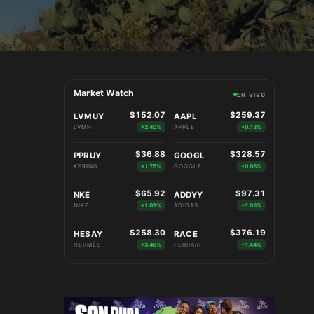
Market Watch
EN VIVO
$152.07
$259.37
LVMUY
AAPL
LVMH
+2.40%
APPLE
+0.13%
$36.88
$328.57
PPRUY
GOOGL
KERING
+1.75%
GOOGLE
+0.96%
$65.92
$97.31
NKE
ADDYY
NIKE
+1.01%
ADIDAS
+1.03%
$258.30
$376.19
HESAY
RACE
HERMÈS
+3.45%
FERRARI
+1.44%