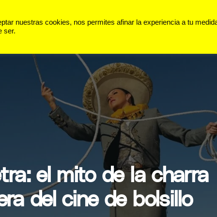
 VIDA
PANORAMA
DEPORTES
ar nuestras cookies, nos permites afinar la experiencia a tu medid
 ser.
tra: el mito de la charra
ra del cine de bolsillo