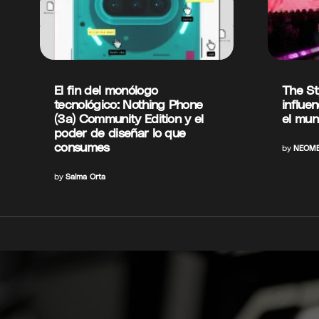
El fin del monólogo
The St
tecnológico: Nothing Phone
influe
(3a) Community Edition y el
el mun
poder de diseñar lo que
consumes
by
NEOME
by
Salma Orta