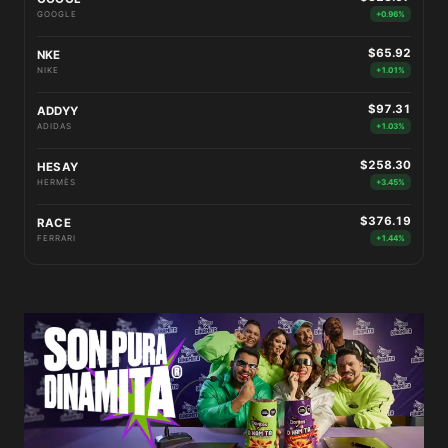
GOOGLE
+0.96%
$65.92
NKE
NIKE
+1.01%
$97.31
ADDYY
ADIDAS
+1.03%
$258.30
HESAY
HERMÈS
+3.45%
$376.19
RACE
FERRARI
+1.44%