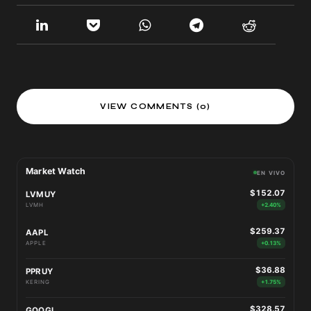
VIEW COMMENTS (0)
Market Watch
EN VIVO
$152.07
LVMUY
LVMH
+2.40%
$259.37
AAPL
APPLE
+0.13%
$36.88
PPRUY
KERING
+1.75%
$328.57
GOOGL