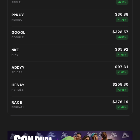
APPLE
+0.13%
$36.88
PPRUY
KERING
+1.75%
$328.57
GOOGL
GOOGLE
+0.96%
$65.92
NKE
NIKE
+1.01%
$97.31
ADDYY
ADIDAS
+1.03%
$258.30
HESAY
HERMÈS
+3.45%
$376.19
RACE
FERRARI
+1.44%