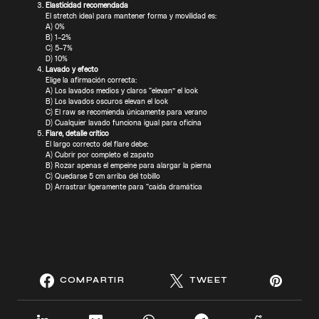
Elasticidad recomendada
El stretch ideal para mantener forma y movilidad es:
A) 0%
B) 1–2%
C) 5–7%
D) 10%
Lavado y efecto
Elige la afirmación correcta:
A) Los lavados medios y claros “elevan” el look
B) Los lavados oscuros elevan el look
C) El raw se recomienda únicamente para verano
D) Cualquier lavado funciona igual para oficina
Flare, detalle crítico
El largo correcto del flare debe:
A) Cubrir por completo el zapato
B) Rozar apenas el empeine para alargar la pierna
C) Quedarse 5 cm arriba del tobillo
D) Arrastrar ligeramente para “caída dramática
COMPARTIR
TWEET