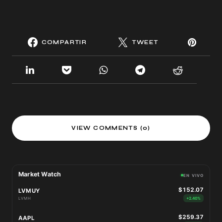
COMPARTIR
TWEET
VIEW COMMENTS (0)
Market Watch
EN VIVO
$152.07
LVMUY
LVMH
+2.40%
$259.37
AAPL