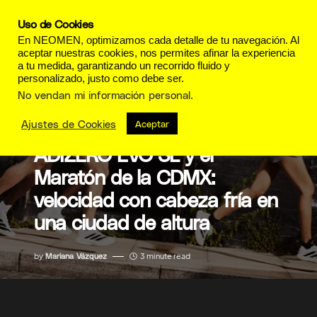
Uso de Cookies
En NEOMEN, optimizamos cada detalle de tu navegación. Al
aceptar nuestras cookies, nos permites afinar la experiencia
a tu medida, garantizando un recorrido fluido y
personalizado, justo como debe ser.
No vendan mi información personal
.
Ajustes de Cookies
MODA
Aceptar
ADIZERO EVO SL y el
Maratón de la CDMX:
velocidad con cabeza fría en
una ciudad de altura
by
Mariana Vázquez
3 minute read