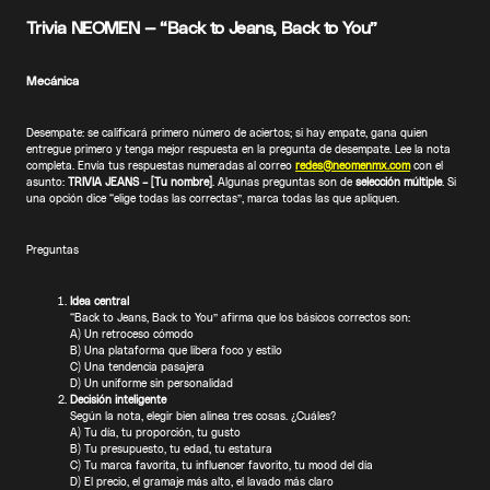
Trivia NEOMEN — “Back to Jeans, Back to You”
Mecánica
Desempate: se calificará primero número de aciertos; si hay empate, gana quien
entregue primero y tenga mejor respuesta en la pregunta de desempate. Lee la nota
completa. Envía tus respuestas numeradas al correo
redes@neomenmx.com
con el
asunto:
TRIVIA JEANS – [Tu nombre]
. Algunas preguntas son de
selección múltiple
. Si
una opción dice “elige todas las correctas”, marca todas las que apliquen.
Preguntas
Idea central
“Back to Jeans, Back to You” afirma que los básicos correctos son:
A) Un retroceso cómodo
B) Una plataforma que libera foco y estilo
C) Una tendencia pasajera
D) Un uniforme sin personalidad
Decisión inteligente
Según la nota, elegir bien alinea tres cosas. ¿Cuáles?
A) Tu día, tu proporción, tu gusto
B) Tu presupuesto, tu edad, tu estatura
C) Tu marca favorita, tu influencer favorito, tu mood del día
D) El precio, el gramaje más alto, el lavado más claro