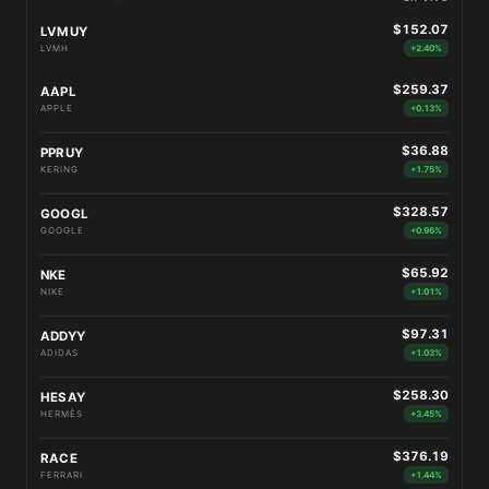
$152.07
LVMUY
LVMH
+2.40%
$259.37
AAPL
APPLE
+0.13%
$36.88
PPRUY
KERING
+1.75%
$328.57
GOOGL
GOOGLE
+0.96%
$65.92
NKE
NIKE
+1.01%
$97.31
ADDYY
ADIDAS
+1.03%
$258.30
HESAY
HERMÈS
+3.45%
$376.19
RACE
FERRARI
+1.44%