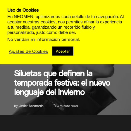
Uso de Cookies
En NEOMEN, optimizamos cada detalle de tu navegación. Al
aceptar nuestras cookies, nos permites afinar la experiencia
a tu medida, garantizando un recorrido fluido y
personalizado, justo como debe ser.
No vendan mi información personal
.
Ajustes de Cookies
Aceptar
MODA
Siluetas que definen la
temporada festiva: el nuevo
lenguaje del invierno
by
Javier Sanmartín
3 minute read