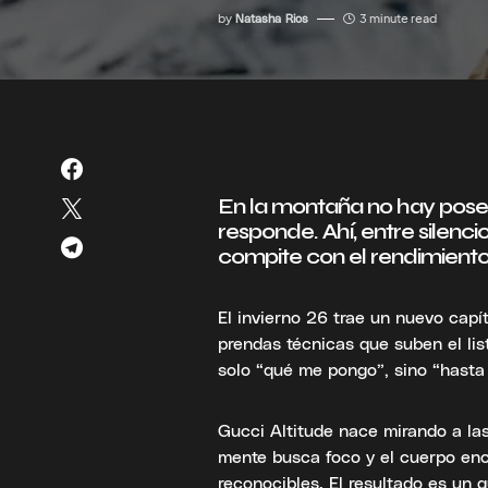
by
Natasha Rios
3 minute read
En la montaña no hay pose: 
responde. Ahí, entre silenci
compite con el rendimient
El invierno 26 trae un nuevo capí
prendas técnicas que suben el list
solo “qué me pongo”, sino “hasta 
Gucci Altitude nace mirando a la
mente busca foco y el cuerpo enc
reconocibles. El resultado es un 