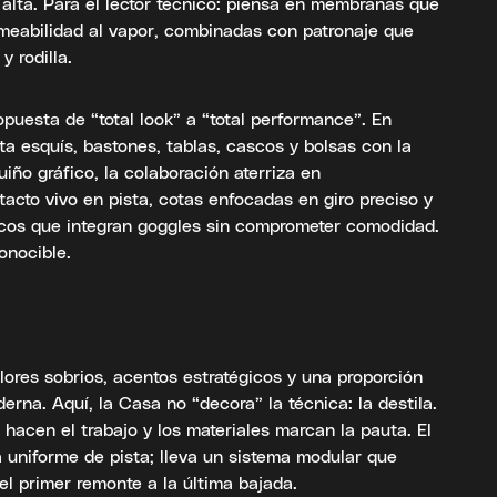
e alta. Para el lector técnico: piensa en membranas que
meabilidad al vapor, combinadas con patronaje que
y rodilla.
opuesta de “total look” a “total performance”. En
ta esquís, bastones, tablas, cascos y bolsas con la
iño gráfico, la colaboración aterriza en
acto vivo en pista, cotas enfocadas en giro preciso y
scos que integran goggles sin comprometer comodidad.
conocible.
lores sobrios, acentos estratégicos y una proporción
erna. Aquí, la Casa no “decora” la técnica: la destila.
 hacen el trabajo y los materiales marcan la pauta. El
a uniforme de pista; lleva un sistema modular que
el primer remonte a la última bajada.