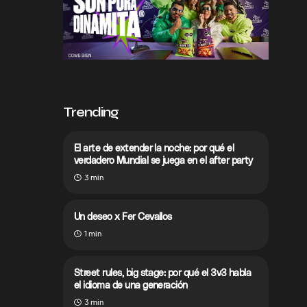
Trending
El arte de extender la noche: por qué el
verdadero Mundial se juega en el after party
3 min
Un deseo x Fer Cevallos
1 min
Street rules, big stage: por qué el 3v3 habla
el idioma de una generación
3 min