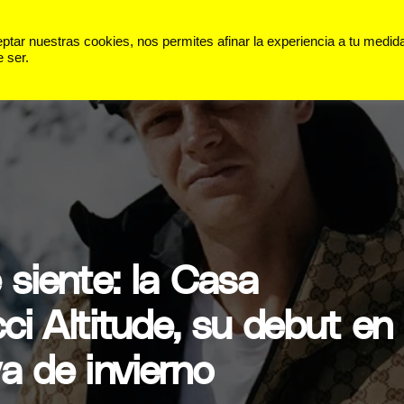
 VIDA
PANORAMA
DEPORTES
ar nuestras cookies, nos permites afinar la experiencia a tu medid
 ser.
 siente: la Casa
i Altitude, su debut en
a de invierno