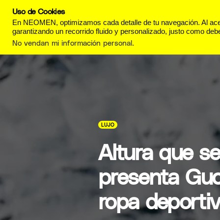
Uso de Cookies
REVISTA
ESTILO DE
En NEOMEN, optimizamos cada detalle de tu navegación. Al acept
garantizando un recorrido fluido y personalizado, justo como debe
No vendan mi información personal
.
LUJO
Altura que se
presenta Gucc
ropa deportiv