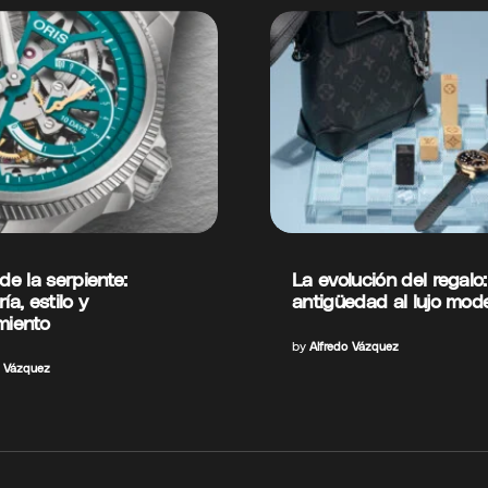
de la serpiente:
La evolución del regalo:
ía, estilo y
antigüedad al lujo mod
miento
by
Alfredo Vázquez
o Vázquez