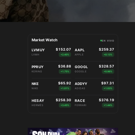
Market Watch
EN VIVO
$152.07
$259.37
LVMUY
AAPL
LVMH
+2.40%
APPLE
+0.13%
$36.88
$328.57
PPRUY
GOOGL
KERING
+1.75%
GOOGLE
+0.96%
$65.92
$97.31
NKE
ADDYY
NIKE
+1.01%
ADIDAS
+1.03%
$258.30
$376.19
HESAY
RACE
HERMÈS
+3.45%
FERRARI
+1.44%