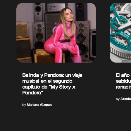
Belinda y Pandora: un viaje
El año 
musical en el segundo
sabidur
capítulo de “My Story x
renaci
Pandora”
by
Alfred
by
Mariana Vázquez