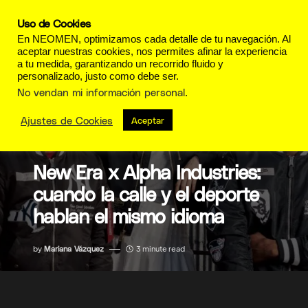
Uso de Cookies
En NEOMEN, optimizamos cada detalle de tu navegación. Al
aceptar nuestras cookies, nos permites afinar la experiencia
a tu medida, garantizando un recorrido fluido y
personalizado, justo como debe ser.
No vendan mi información personal
.
Ajustes de Cookies
Aceptar
MODA
New Era x Alpha Industries:
cuando la calle y el deporte
hablan el mismo idioma
by
Mariana Vázquez
3 minute read