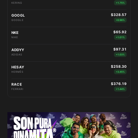
KERING
+1.75%
$328.57
GOOGL
GOOGLE
+0.96%
$65.92
NKE
NIKE
+1.01%
$97.31
ADDYY
ADIDAS
+1.03%
$258.30
HESAY
HERMÈS
+3.45%
$376.19
RACE
FERRARI
+1.44%