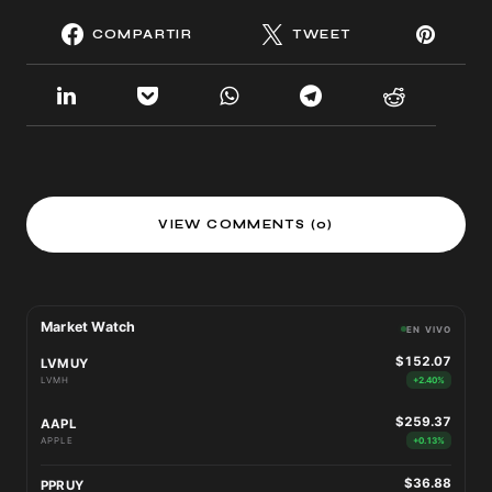
COMPARTIR
TWEET
VIEW COMMENTS (0)
Market Watch
EN VIVO
$152.07
LVMUY
LVMH
+2.40%
$259.37
AAPL
APPLE
+0.13%
$36.88
PPRUY