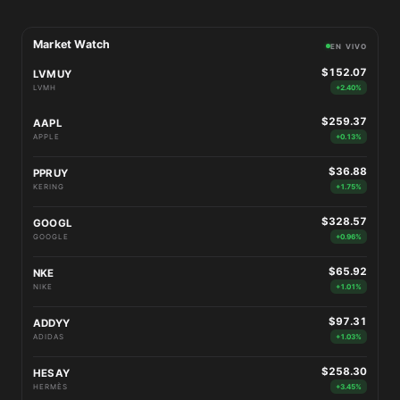
Market Watch
EN VIVO
$152.07
LVMUY
LVMH
+2.40%
$259.37
AAPL
APPLE
+0.13%
$36.88
PPRUY
KERING
+1.75%
$328.57
GOOGL
GOOGLE
+0.96%
$65.92
NKE
NIKE
+1.01%
$97.31
ADDYY
ADIDAS
+1.03%
$258.30
HESAY
HERMÈS
+3.45%