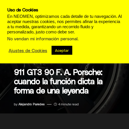
Uso de Cookies
En NEOMEN, optimizamos cada detalle de tu navegación. Al
aceptar nuestras cookies, nos permites afinar la experiencia
a tu medida, garantizando un recorrido fluido y
personalizado, justo como debe ser.
No vendan mi información personal
.
Ajustes de Cookies
Aceptar
MOTORES
911 GT3 90 F. A. Porsche:
cuando la función dicta la
forma de una leyenda
by
Alejandro Paredes
4 minute read