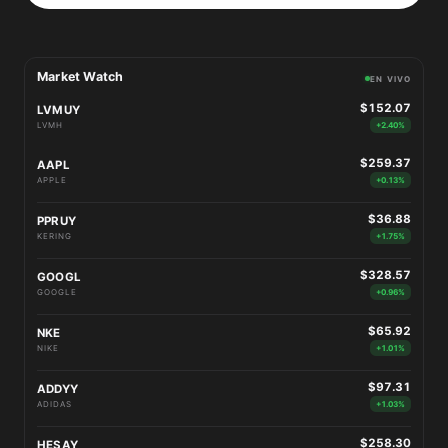
Market Watch
EN VIVO
$152.07
LVMUY
LVMH
+2.40%
$259.37
AAPL
APPLE
+0.13%
$36.88
PPRUY
KERING
+1.75%
$328.57
GOOGL
GOOGLE
+0.96%
$65.92
NKE
NIKE
+1.01%
$97.31
ADDYY
ADIDAS
+1.03%
$258.30
HESAY