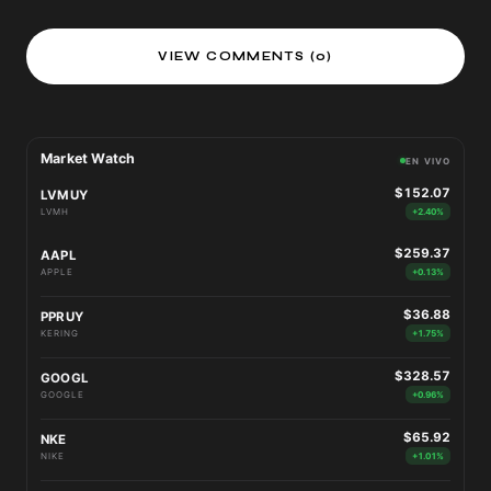
VIEW COMMENTS (0)
Market Watch
EN VIVO
$152.07
LVMUY
LVMH
+2.40%
$259.37
AAPL
APPLE
+0.13%
$36.88
PPRUY
KERING
+1.75%
$328.57
GOOGL
GOOGLE
+0.96%
$65.92
NKE
NIKE
+1.01%