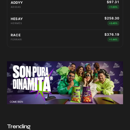
$97.31
ADDYY
ADIDAS
+1.03%
$258.30
HESAY
HERMÈS
+3.45%
$376.19
RACE
FERRARI
+1.44%
Trending