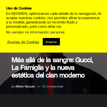
Uso de Cookies
En NEOMEN, optimizamos cada detalle de tu navegación. Al
aceptar nuestras cookies, nos permites afinar la experiencia
a tu medida, garantizando un recorrido fluido y
personalizado, justo como debe ser.
No vendan mi información personal
.
Ajustes de Cookies
Aceptar
LUJO
Más allá de la sangre: Gucci,
La Famiglia y la nueva
estética del clan moderno
by
Alfredo Vázquez
3 minute read