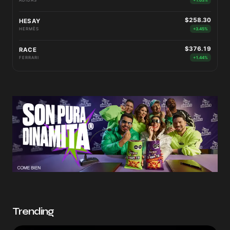
ADIDAS
+1.03%
$258.30
HESAY
HERMÈS
+3.45%
$376.19
RACE
FERRARI
+1.44%
Trending