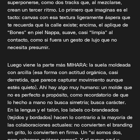
superponerse, como dos tracks que, al mezclarse,
crean un tercer ritmo. Lo primero que imaginas es el
tacto: canvas con esa textura ligeramente áspera que
te recuerda que la calle existe; encima, el aplique de
“Bones” en piel Nappa, suave, casi “limpia” al
contacto, como si fuera un gesto de lujo que no
necesita presumir.
Luego viene la parte más MIHARA: la suela moldeada
con arcilla (esa forma con actitud orgánica, casi
derretida, que parece capturar movimiento aunque
estés quieto). Ahí hay algo muy humano: un molde que
no es perfecto a propósito, como recordatorio de que
lo hecho a mano no busca simetría; busca carácter.
En la lengua y el talón, los labels co-brandeados
(tejidos y bordados) hacen lo contrario a la mayoría de
las colaboraciones actuales: no convierten el branding
en grito, lo convierten en firma. Un “sí somos dos,
pero sabemos quiénes somos”. Y el nuevo azul y