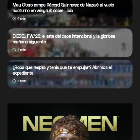
Mau Otero rompe Récord Guinness: de Nazaré al vuelo
nocturno en wingsuit sobre Libia
4 min
DIESEL FW/26: el arte del caos intencional y la gloriosa
mañana siguiente
4 min
¿Ropa que respira y tenis que te empujan? Abrimos el
expediente
3 min