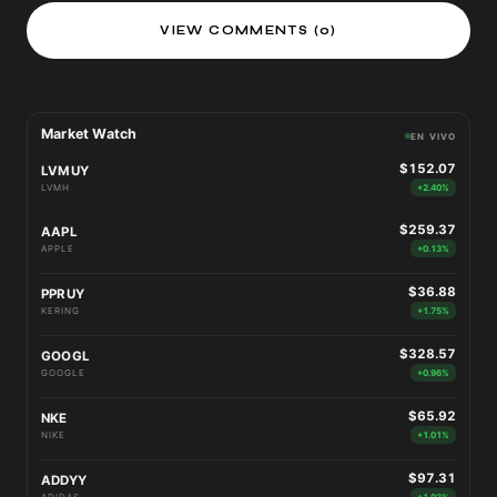
VIEW COMMENTS (0)
Market Watch
EN VIVO
$152.07
LVMUY
LVMH
+2.40%
$259.37
AAPL
APPLE
+0.13%
$36.88
PPRUY
KERING
+1.75%
$328.57
GOOGL
GOOGLE
+0.96%
$65.92
NKE
NIKE
+1.01%
$97.31
ADDYY