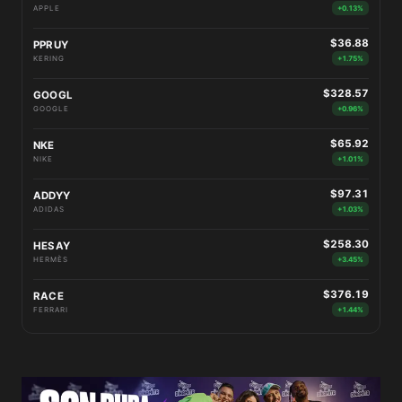
APPLE
+0.13%
$36.88
PPRUY
KERING
+1.75%
$328.57
GOOGL
GOOGLE
+0.96%
$65.92
NKE
NIKE
+1.01%
$97.31
ADDYY
ADIDAS
+1.03%
$258.30
HESAY
HERMÈS
+3.45%
$376.19
RACE
FERRARI
+1.44%