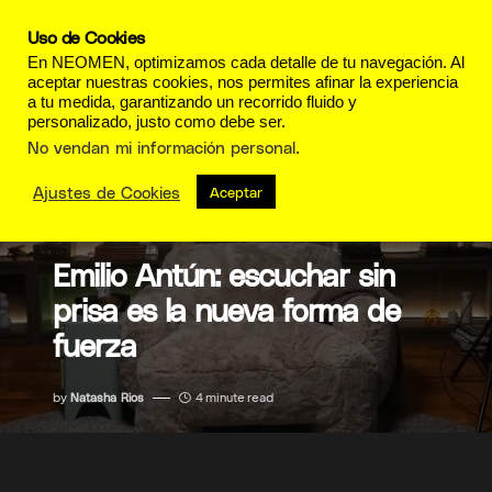
Uso de Cookies
En NEOMEN, optimizamos cada detalle de tu navegación. Al
aceptar nuestras cookies, nos permites afinar la experiencia
a tu medida, garantizando un recorrido fluido y
personalizado, justo como debe ser.
No vendan mi información personal
.
Ajustes de Cookies
Aceptar
PERFILES
Emilio Antún: escuchar sin
prisa es la nueva forma de
fuerza
by
Natasha Rios
4 minute read