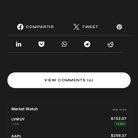
COMPARTIR
TWEET
VIEW COMMENTS (0)
Market Watch
EN VIVO
$152.07
LVMUY
LVMH
+2.40%
$259.37
AAPL