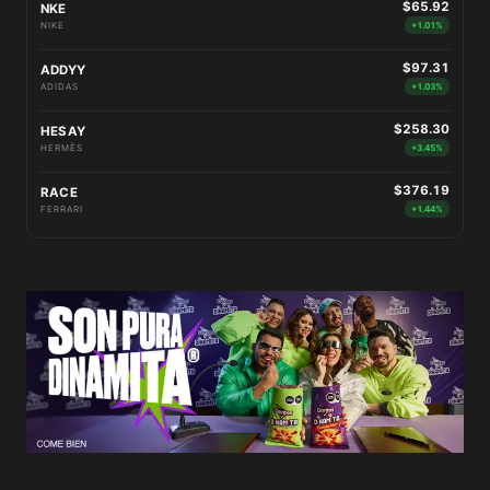
$65.92
NKE
NIKE
+1.01%
$97.31
ADDYY
ADIDAS
+1.03%
$258.30
HESAY
HERMÈS
+3.45%
$376.19
RACE
FERRARI
+1.44%