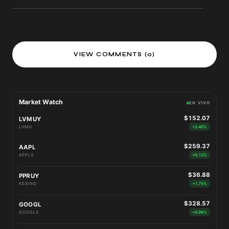
VIEW COMMENTS (0)
Market Watch
EN VIVO
$152.07
LVMUY
LVMH
+2.40%
$259.37
AAPL
APPLE
+0.13%
$36.88
PPRUY
KERING
+1.75%
$328.57
GOOGL
GOOGLE
+0.96%