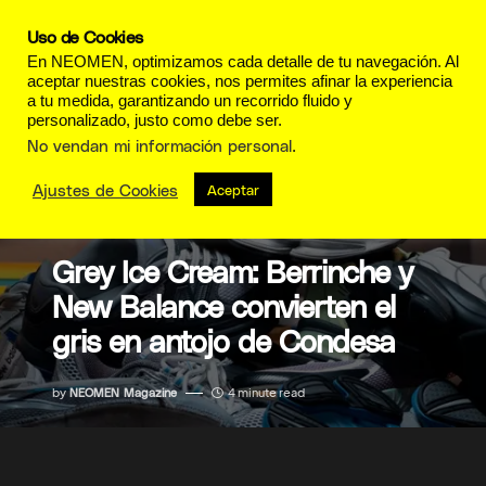
Uso de Cookies
En NEOMEN, optimizamos cada detalle de tu navegación. Al
aceptar nuestras cookies, nos permites afinar la experiencia
a tu medida, garantizando un recorrido fluido y
personalizado, justo como debe ser.
No vendan mi información personal
.
Ajustes de Cookies
Aceptar
MODA
Grey Ice Cream: Berrinche y
New Balance convierten el
gris en antojo de Condesa
by
NEOMEN Magazine
4 minute read