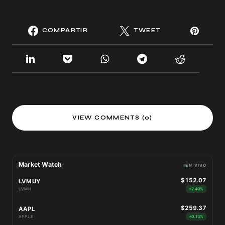
COMPARTIR
TWEET
VIEW COMMENTS (0)
Market Watch
EN VIVO
$152.07
LVMUY
LVMH
+2.40%
$259.37
AAPL
APPLE
+0.13%