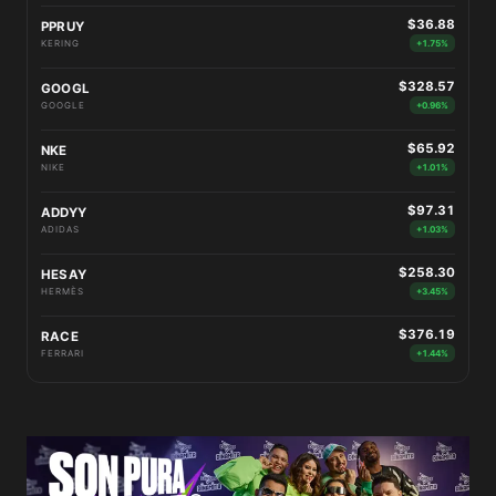
$36.88
PPRUY
KERING
+1.75%
$328.57
GOOGL
GOOGLE
+0.96%
$65.92
NKE
NIKE
+1.01%
$97.31
ADDYY
ADIDAS
+1.03%
$258.30
HESAY
HERMÈS
+3.45%
$376.19
RACE
FERRARI
+1.44%