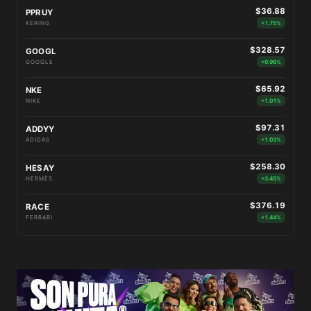
$36.88
PPRUY
KERING
+1.75%
$328.57
GOOGL
GOOGLE
+0.96%
$65.92
NKE
NIKE
+1.01%
$97.31
ADDYY
ADIDAS
+1.03%
$258.30
HESAY
HERMÈS
+3.45%
$376.19
RACE
FERRARI
+1.44%