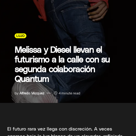
LUJO
Melissa y Diesel llevan el
futurismo a la calle con su
segunda colaboración
Quantum
by
Alfredo Vázquez
4 minute read
El futuro rara vez llega con discreción. A veces
aparece bajo la luz blanca de un elevador, reflejado