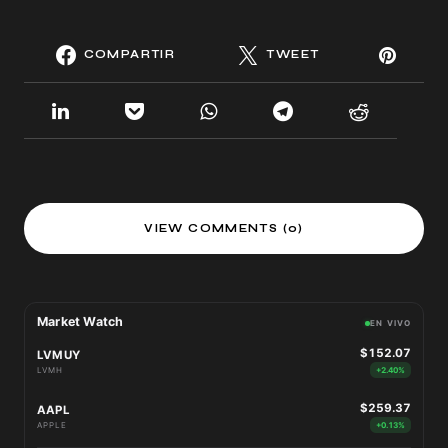
COMPARTIR
TWEET
VIEW COMMENTS (0)
Market Watch
EN VIVO
$152.07
LVMUY
LVMH
+2.40%
$259.37
AAPL
APPLE
+0.13%