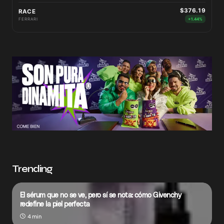
$376.19
RACE
FERRARI
+1.44%
Trending
El sérum que no se ve, pero sí se nota: cómo Givenchy
redefine la piel perfecta
4 min