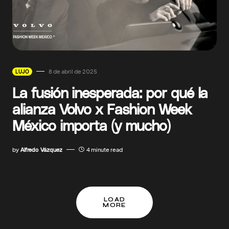
8 de abril de 2025
LUJO
La fusión inesperada: por qué la
alianza Volvo x Fashion Week
México importa (y mucho)
by
Alfredo Vázquez
4 minute read
LOAD
MORE