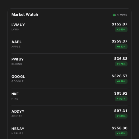
Market Watch
EN VIVO
$152.07
LVMUY
LVMH
+2.40%
$259.37
AAPL
APPLE
+0.13%
$36.88
PPRUY
KERING
+1.75%
$328.57
GOOGL
GOOGLE
+0.96%
$65.92
NKE
NIKE
+1.01%
$97.31
ADDYY
ADIDAS
+1.03%
$258.30
HESAY
HERMÈS
+3.45%