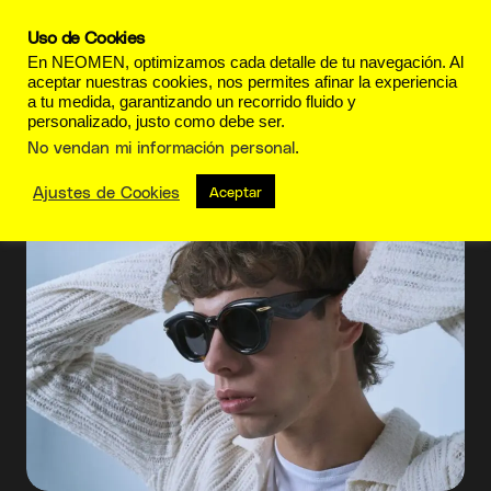
Uso de Cookies
En NEOMEN, optimizamos cada detalle de tu navegación. Al
aceptar nuestras cookies, nos permites afinar la experiencia
a tu medida, garantizando un recorrido fluido y
personalizado, justo como debe ser.
Innovación
No vendan mi información personal
.
Ajustes de Cookies
Aceptar