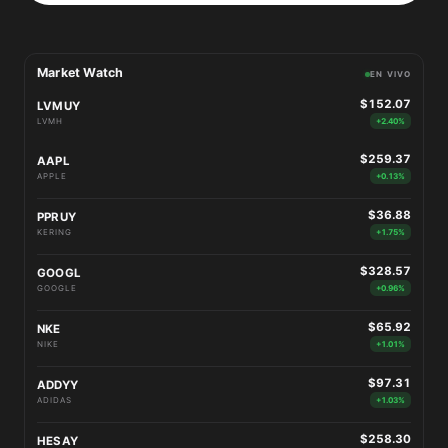
Market Watch
EN VIVO
$152.07
LVMUY
LVMH
+2.40%
$259.37
AAPL
APPLE
+0.13%
$36.88
PPRUY
KERING
+1.75%
$328.57
GOOGL
GOOGLE
+0.96%
$65.92
NKE
NIKE
+1.01%
$97.31
ADDYY
ADIDAS
+1.03%
$258.30
HESAY