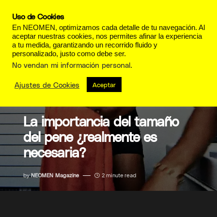
Uso de Cookies
En NEOMEN, optimizamos cada detalle de tu navegación. Al
aceptar nuestras cookies, nos permites afinar la experiencia
a tu medida, garantizando un recorrido fluido y
personalizado, justo como debe ser.
No vendan mi información personal
.
Ajustes de Cookies
Aceptar
SEXUALIDAD
La importancia del tamaño
del pene ¿realmente es
necesaria?
by
NEOMEN Magazine
2 minute read