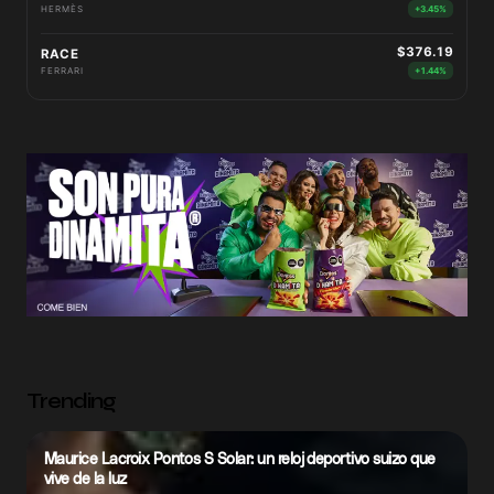
HERMÈS
+3.45%
$376.19
RACE
FERRARI
+1.44%
Trending
Maurice Lacroix Pontos S Solar: un reloj deportivo suizo que
vive de la luz