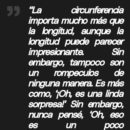
“La circunferencia
importa mucho más que
la longitud, aunque la
longitud puede parecer
impresionante. Sin
embargo, tampoco son
un rompeculos de
ninguna manera. Es más
como, ‘¡Oh, es una linda
sorpresa!’ Sin embargo,
nunca pensé, ‘Oh, eso
es un poco