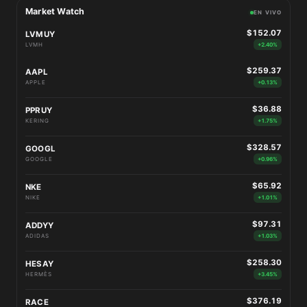
Market Watch
EN VIVO
$152.07
LVMUY
LVMH
+2.40%
$259.37
AAPL
APPLE
+0.13%
$36.88
PPRUY
KERING
+1.75%
$328.57
GOOGL
GOOGLE
+0.96%
$65.92
NKE
NIKE
+1.01%
$97.31
ADDYY
ADIDAS
+1.03%
$258.30
HESAY
HERMÈS
+3.45%
$376.19
RACE