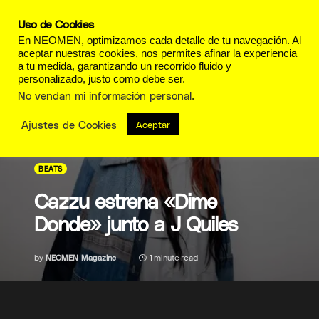
Uso de Cookies
En NEOMEN, optimizamos cada detalle de tu navegación. Al
aceptar nuestras cookies, nos permites afinar la experiencia
a tu medida, garantizando un recorrido fluido y
personalizado, justo como debe ser.
No vendan mi información personal
.
Ajustes de Cookies
Aceptar
BEATS
Cazzu estrena «Dime
Donde» junto a J Quiles
by
NEOMEN Magazine
1 minute read