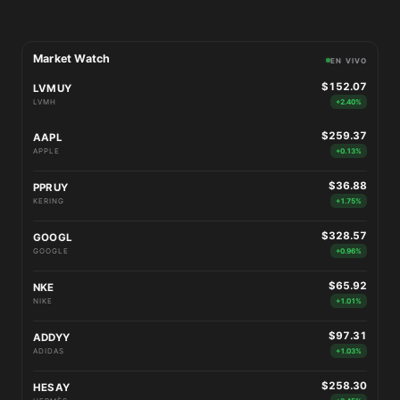
Market Watch
EN VIVO
$152.07
LVMUY
LVMH
+2.40%
$259.37
AAPL
APPLE
+0.13%
$36.88
PPRUY
KERING
+1.75%
$328.57
GOOGL
GOOGLE
+0.96%
$65.92
NKE
NIKE
+1.01%
$97.31
ADDYY
ADIDAS
+1.03%
$258.30
HESAY