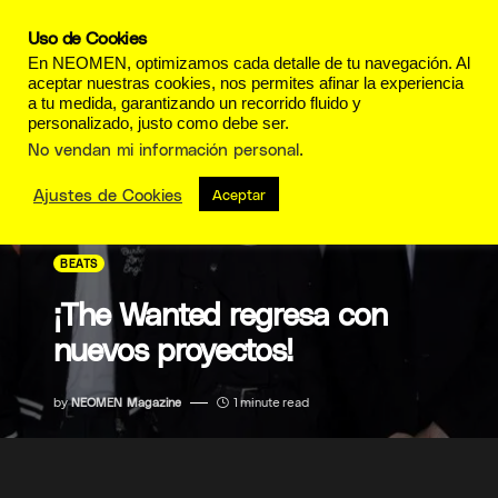
Uso de Cookies
En NEOMEN, optimizamos cada detalle de tu navegación. Al
aceptar nuestras cookies, nos permites afinar la experiencia
a tu medida, garantizando un recorrido fluido y
personalizado, justo como debe ser.
No vendan mi información personal
.
Ajustes de Cookies
Aceptar
BEATS
¡The Wanted regresa con
nuevos proyectos!
by
NEOMEN Magazine
1 minute read