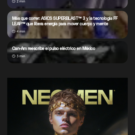
2 min
Más que correr: ASICS SUPERBLAST™ 3 y la tecnología FF
LEAP™ que libera energía para mover cuerpo y mente
4 min
Can-Am reescribe el pulso eléctrico en México
3 min