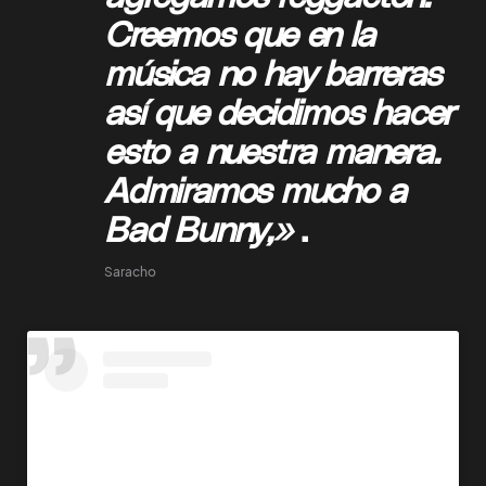
Creemos que en la
música no hay barreras
así que decidimos hacer
esto a nuestra manera.
Admiramos mucho a
Bad Bunny,»
.
Saracho