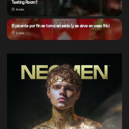
Tasting Room?
4 min
El picante por fin se tomó en serio (y se sirve en vaso frío)
3 min