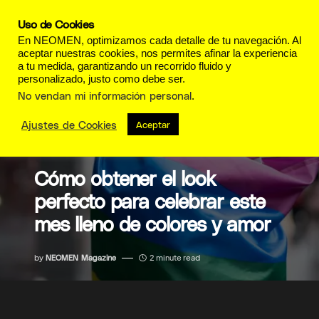
Uso de Cookies
En NEOMEN, optimizamos cada detalle de tu navegación. Al
aceptar nuestras cookies, nos permites afinar la experiencia
a tu medida, garantizando un recorrido fluido y
personalizado, justo como debe ser.
No vendan mi información personal
.
Ajustes de Cookies
Aceptar
GROOMING
Cómo obtener el look
perfecto para celebrar este
mes lleno de colores y amor
by
NEOMEN Magazine
2 minute read