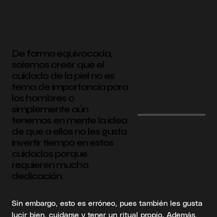
De forma equivocada,
solemos creer que el
cuidado de la piel no es
tema de importancia para
los hombres o
simplemente aún
tenemos en mente la idea
de que a ellos no les gusta
invertir tiempo en estos
cuidados porque
requieren mucha
dedicación.
Sin embargo, esto es erróneo, pues también les gusta
lucir bien, cuidarse y tener un ritual propio. Además,