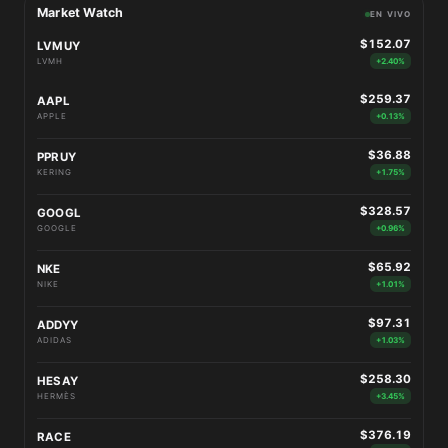
Market Watch
EN VIVO
$152.07
LVMUY
LVMH
+2.40%
$259.37
AAPL
APPLE
+0.13%
$36.88
PPRUY
KERING
+1.75%
$328.57
GOOGL
GOOGLE
+0.96%
$65.92
NKE
NIKE
+1.01%
$97.31
ADDYY
ADIDAS
+1.03%
$258.30
HESAY
HERMÈS
+3.45%
$376.19
RACE