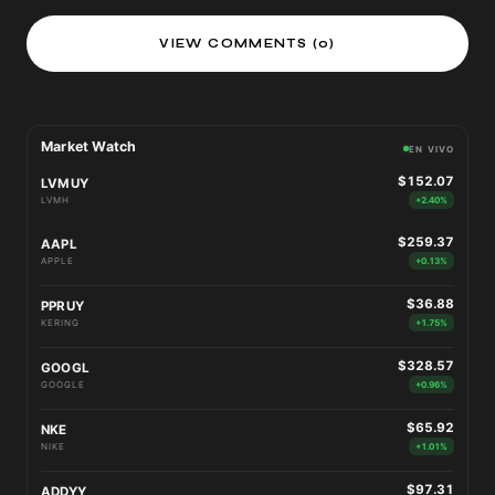
VIEW COMMENTS (0)
Market Watch
EN VIVO
$152.07
LVMUY
LVMH
+2.40%
$259.37
AAPL
APPLE
+0.13%
$36.88
PPRUY
KERING
+1.75%
$328.57
GOOGL
GOOGLE
+0.96%
$65.92
NKE
NIKE
+1.01%
$97.31
ADDYY