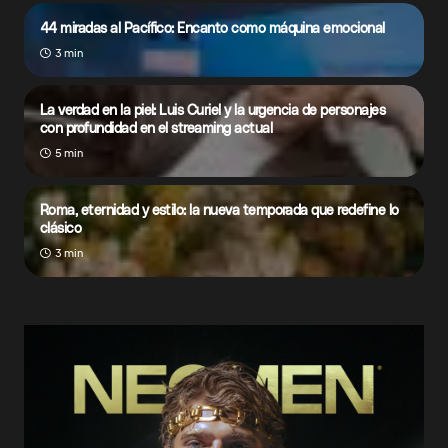
44 miradas al Pacífico: Encanto como máquina emocional
3 min
La verdad en la piel: Luis Curiel y la urgencia de personajes
con profundidad en el streaming actual
5 min
Roma, eternidad y estilo: la nueva temporada que redefine lo
clásico
3 min