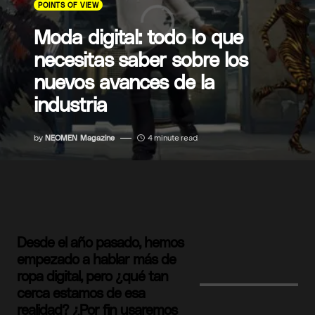
POINTS OF VIEW
Moda digital: todo lo que
necesitas saber sobre los
nuevos avances de la
industria
by
NEOMEN Magazine
4 minute read
Desde el año pasado, hemos
empezado a hablar más de
ropa digital, pero ¿qué tan
cerca estamos de esa
realidad? ¿Por fin usaremos