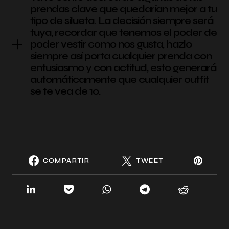
prendas clave que quedarían mejor a tu
tipo de silueta. La decisión siempre será
tuya, recordar que tenemos el poder de
poder vestir como nos gusta, hazlo
siempre así porta cualquier prenda con
entusiasmo y con actitud, esto generará
automáticamente que cualquier outfit
se te vea de 10.
COMPARTIR
TWEET