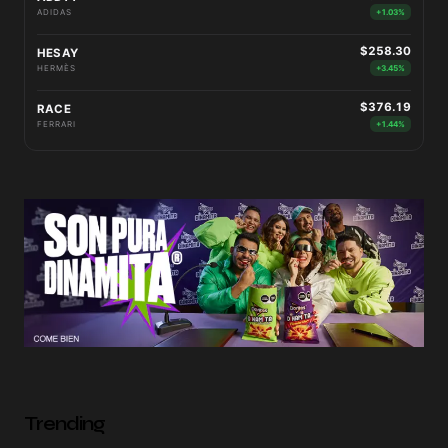
ADIDAS
+1.03%
$258.30
HESAY
HERMÈS
+3.45%
$376.19
RACE
FERRARI
+1.44%
Trending