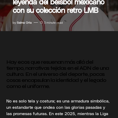
leyenda del béisbol mexicano
con su colección retro LMB
by
Salma Orta
3 minute read
Hay ecos que resuenan más allá del
tiempo, narrativas tejidas en el ADN de una
cultura. En el universo del deporte, pocas
cosas encapsulan la identidad y el legado
como el uniforme.
No es solo tela y costura; es una armadura simbólica,
un estandarte que ondea con las glorias pasadas y
las promesas futuras. En este 2025, mientras la Liga