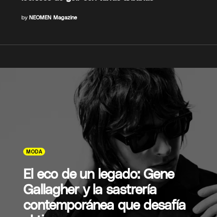
by
NEOMEN Magazine
MODA
El eco de un legado: Gene
Gallagher y la sastrería
contemporánea que desafía