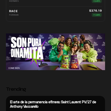
HERMÈS
+3.45%
$376.19
RACE
FERRARI
+1.44%
Trending
El arte de la permanencia efímera: Saint Laurent PV/27 de
Anthony Vaccarello