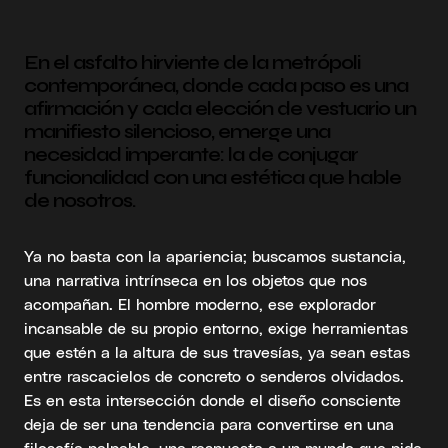
En el asfalto hirviente de la metrópoli
contemporánea, donde cada paso es una
afirmación y cada elección de vestuario un
manifiesto silencioso, emerge una
necesidad imperante: la de conjugar
funcionalidad con una estética que hable
de nosotros.
Ya no basta con la apariencia; buscamos sustancia,
una narrativa intrínseca en los objetos que nos
acompañan. El hombre moderno, ese explorador
incansable de su propio entorno, exige herramientas
que estén a la altura de sus travesías, ya sean estas
entre rascacielos de concreto o senderos olvidados.
Es en esta intersección donde el diseño consciente
deja de ser una tendencia para convertirse en una
filosofía palpable, una respuesta a un mundo que pide