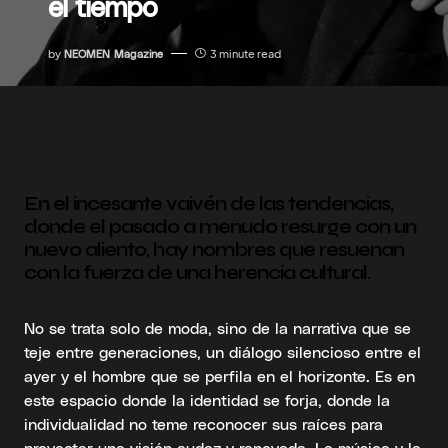
el tiempo
by
NEOMEN Magazine
3 minute read
En el incesante vaivén de las tendencias,
donde el pasado a menudo resurge con un
nuevo aliento, hay nombres que resuenan
con la fuerza de una herencia cultural.
No se trata solo de moda, sino de la narrativa que se
teje entre generaciones, un diálogo silencioso entre el
ayer y el hombre que se perfila en el horizonte. Es en
este espacio donde la identidad se forja, donde la
individualidad no teme reconocer sus raíces para
proyectar una visión audaz y renovada. La música y la