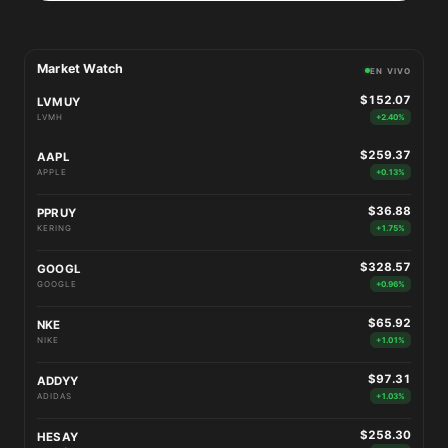
Market Watch
EN VIVO
$152.07
LVMUY
LVMH
+2.40%
$259.37
AAPL
APPLE
+0.13%
$36.88
PPRUY
KERING
+1.75%
$328.57
GOOGL
GOOGLE
+0.96%
$65.92
NKE
NIKE
+1.01%
$97.31
ADDYY
ADIDAS
+1.03%
$258.30
HESAY