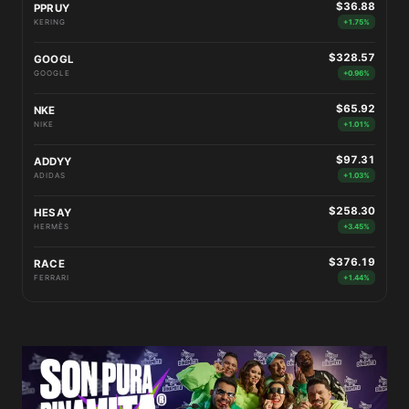
$36.88
PPRUY
KERING
+1.75%
$328.57
GOOGL
GOOGLE
+0.96%
$65.92
NKE
NIKE
+1.01%
$97.31
ADDYY
ADIDAS
+1.03%
$258.30
HESAY
HERMÈS
+3.45%
$376.19
RACE
FERRARI
+1.44%