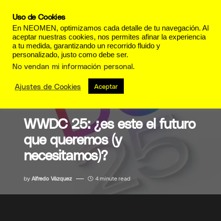
Uso de Cookies
En NEOMEN, optimizamos cada detalle de tu navegación. Al
aceptar nuestras cookies, nos permites afinar la experiencia
a tu medida, garantizando un recorrido fluido y
personalizado, justo como debe ser.
No vendan mi información personal
.
Ajustes de Cookies
Aceptar
TECNOLOGÍA
WWDC 25: ¿es este el futuro
que queremos (y
necesitamos)?
by
Alfredo Vázquez
4 minute read