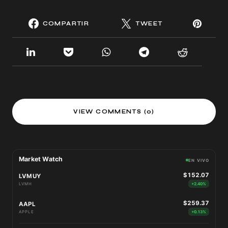
COMPARTIR
TWEET
VIEW COMMENTS (0)
Market Watch
EN VIVO
$152.07
LVMUY
LVMH
+2.40%
$259.37
AAPL
APPLE
+0.13%