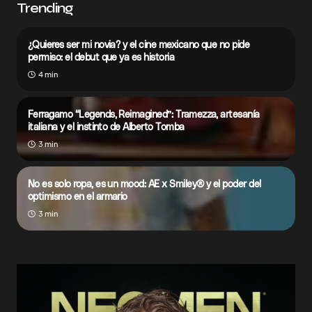
Trending
¿Quieres ser mi novia? y el cine mexicano que no pide
permiso: el debut que ya es historia
4 min
Ferragamo “Legends, Reimagined”: Tramezza, artesanía
italiana y el instinto de Alberto Tomba
3 min
No es solo ropa, es un mood: AE x Smiley® y el poder del
optimismo en el armario
3 min