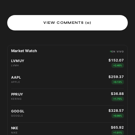
VIEW COMMENTS (0)
Market Watch
EN VIVO
$152.07
LVMUY
LVMH
+2.40%
$259.37
AAPL
APPLE
+0.13%
$36.88
PPRUY
KERING
+1.75%
$328.57
GOOGL
GOOGLE
+0.96%
$65.92
NKE
NIKE
+1.01%