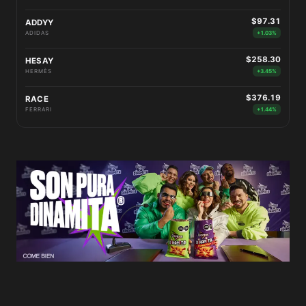
$97.31
ADDYY
ADIDAS
+1.03%
$258.30
HESAY
HERMÈS
+3.45%
$376.19
RACE
FERRARI
+1.44%