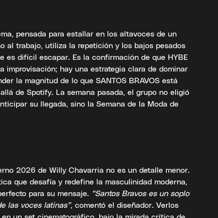
tema, pensada para estallar en los altavoces de un
 al trabajo, utiliza la repetición y los bajos pesados
e es difícil escapar. Es la confirmación de que HYBE
a improvisación; hay una estrategia clara de dominar
tender la magnitud de lo que SANTOS BRAVOS está
llá de Spotify. La semana pasada, el grupo no eligió
nticipar su llegada, sino la Semana de la Moda de
erno 2026 de Willy Chavarria no es un detalle menor.
tica que desafía y redefine la masculinidad moderna,
 perfecto para su mensaje.
“Santos Bravos es un soplo
e las voces latinas”
, comentó el diseñador. Verlos
 en un set cinematográfico, bajo la mirada crítica de