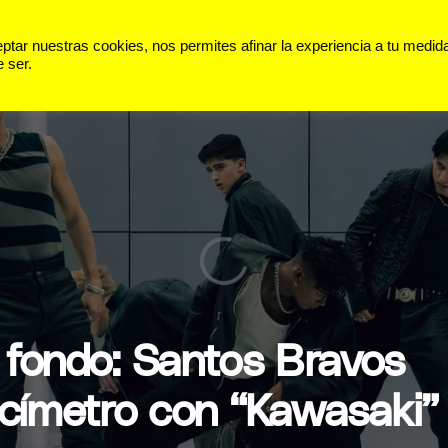
 VIDA
PANORAMA
DEPORTES
ar nuestras cookies, nos permites afinar la experiencia a tu medid
 ser.
 fondo: Santos Bravos
ocímetro con “Kawasaki”