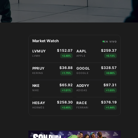
Market Watch
EN VIVO
$152.07
$259.37
LVMUY
AAPL
LVMH
+2.40%
APPLE
+0.13%
$36.88
$328.57
PPRUY
GOOGL
KERING
+1.75%
GOOGLE
+0.96%
$65.92
$97.31
NKE
ADDYY
NIKE
+1.01%
ADIDAS
+1.03%
$258.30
$376.19
HESAY
RACE
HERMÈS
+3.45%
FERRARI
+1.44%