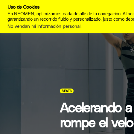
Uso de Cookies
REVISTA
ESTILO DE
En NEOMEN, optimizamos cada detalle de tu navegación. Al acept
garantizando un recorrido fluido y personalizado, justo como debe
No vendan mi información personal
.
BEATS
Acelerando a
rompe el vel