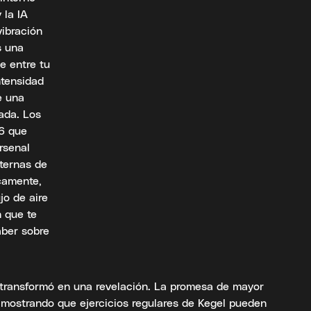
 la IA
vibración
s una
e entre tu
ntensidad
e una
ada. Los
 6 que
rsenal
nternas de
camente,
jo de aire
n que te
aber sobre
 transformó en una revelación. La promesa de mayor
s mostrando que ejercicios regulares de Kegel pueden