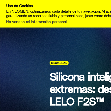
Uso de Cookies
REVISTA
ESTILO DE
En NEOMEN, optimizamos cada detalle de tu navegación. Al acept
garantizando un recorrido fluido y personalizado, justo como debe
No vendan mi información personal
.
SEXUALIDAD
Silicona inte
extremas: de
LELO F2S™