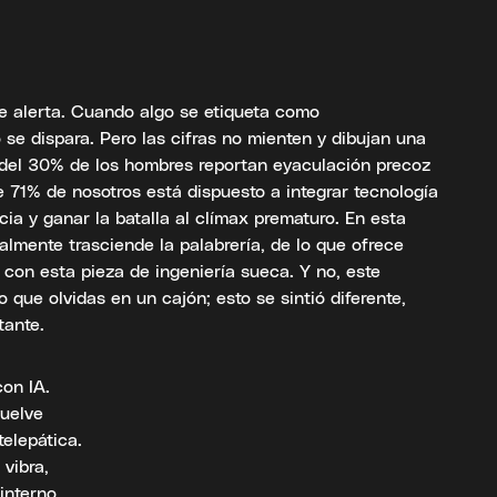
re alerta. Cuando algo se etiqueta como
 se dispara. Pero las cifras no mienten y dibujan una
 del 30% de los hombres reportan eyaculación precoz
 71% de nosotros está dispuesto a integrar tecnología
ncia y ganar la batalla al clímax prematuro. En esta
lmente trasciende la palabrería, de lo que ofrece
con esta pieza de ingeniería sueca. Y no, este
o que olvidas en un cajón; esto se sintió diferente,
tante.
con IA.
vuelve
elepática.
 vibra,
interno