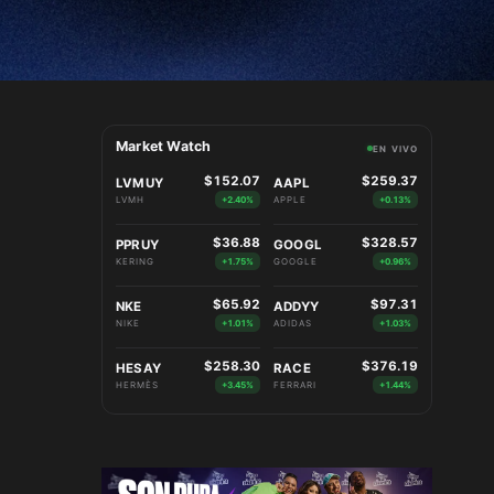
Market Watch
EN VIVO
$152.07
$259.37
LVMUY
AAPL
LVMH
+2.40%
APPLE
+0.13%
$36.88
$328.57
PPRUY
GOOGL
KERING
+1.75%
GOOGLE
+0.96%
$65.92
$97.31
NKE
ADDYY
NIKE
+1.01%
ADIDAS
+1.03%
$258.30
$376.19
HESAY
RACE
HERMÈS
+3.45%
FERRARI
+1.44%