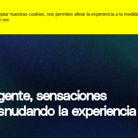
 VIDA
PANORAMA
DEPORTES
ar nuestras cookies, nos permites afinar la experiencia a tu medid
 ser.
ligente, sensaciones
snudando la experiencia