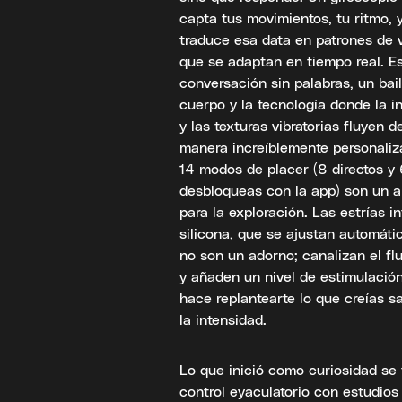
capta tus movimientos, tu ritmo, y
traduce esa data en patrones de 
que se adaptan en tiempo real. E
conversación sin palabras, un bail
cuerpo y la tecnología donde la i
y las texturas vibratorias fluyen d
manera increíblemente personaliz
14 modos de placer (8 directos y
desbloqueas con la app) son un a
para la exploración. Las estrías i
silicona, que se ajustan automáti
no son un adorno; canalizan el flu
y añaden un nivel de estimulació
hace replantearte lo que creías s
la intensidad.
Lo que inició como curiosidad se
control eyaculatorio con estudio