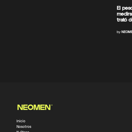
El pes
medirs
trató 
by
NEOME
Inicio
Nosotros