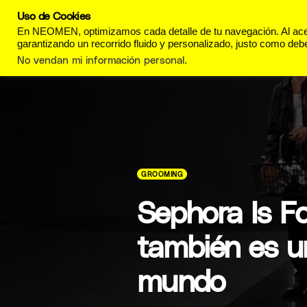
Uso de Cookies
REVISTA
ESTILO DE
En NEOMEN, optimizamos cada detalle de tu navegación. Al acept
garantizando un recorrido fluido y personalizado, justo como debe
No vendan mi información personal
.
GROOMING
Sephora Is Fo
también es u
mundo