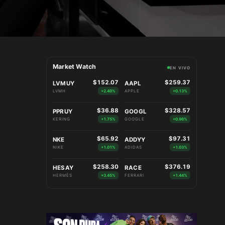
Market Watch
EN VIVO
$152.07
$259.37
LVMUY
AAPL
LVMH
+2.40%
APPLE
+0.13%
$36.88
$328.57
PPRUY
GOOGL
KERING
+1.75%
GOOGLE
+0.96%
$65.92
$97.31
NKE
ADDYY
NIKE
+1.01%
ADIDAS
+1.03%
$258.30
$376.19
HESAY
RACE
HERMÈS
+3.45%
FERRARI
+1.44%