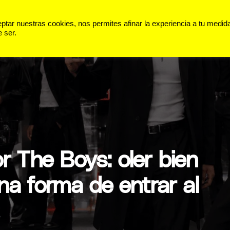
 VIDA
PANORAMA
DEPORTES
ar nuestras cookies, nos permites afinar la experiencia a tu medid
 ser.
r The Boys: oler bien
na forma de entrar al