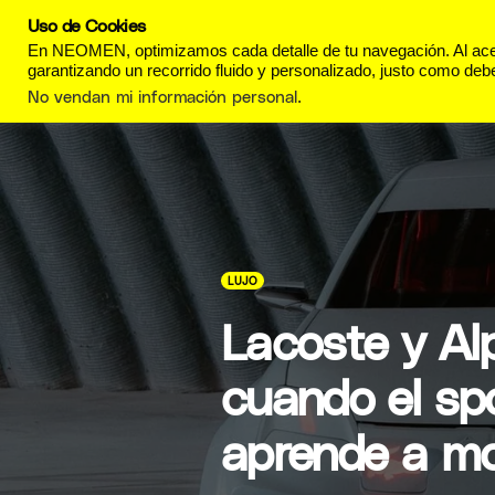
Uso de Cookies
REVISTA
ESTILO DE
En NEOMEN, optimizamos cada detalle de tu navegación. Al acept
garantizando un recorrido fluido y personalizado, justo como debe
No vendan mi información personal
.
LUJO
Lacoste y Al
cuando el sp
aprende a mo