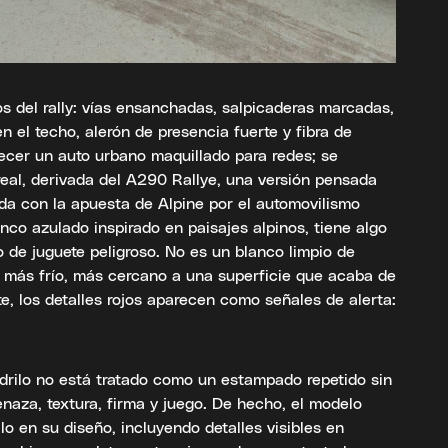
os del rally: vías ensanchadas, salpicaderas marcadas,
n el techo, alerón de presencia fuerte y fibra de
ecer un auto urbano maquillado para redes; se
real, derivada del A290 Rallye, una versión pensada
da con la apuesta de Alpine por el automovilismo
anco azulado inspirado en paisajes alpinos, tiene algo
go de juguete peligroso. No es un blanco limpio de
 más frío, más cercano a una superficie que acaba de
te, los detalles rojos aparecen como señales de alerta:
odrilo no está tratado como un estampado repetido sin
naza, textura, firma y juego. De hecho, el modelo
lo en su diseño, incluyendo detalles visibles en