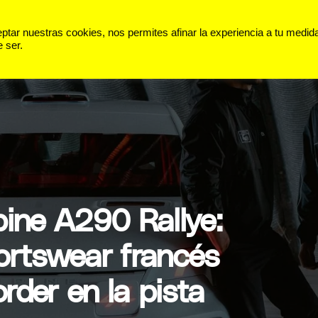
 VIDA
PANORAMA
DEPORTES
ar nuestras cookies, nos permites afinar la experiencia a tu medid
 ser.
pine A290 Rallye:
ortswear francés
rder en la pista