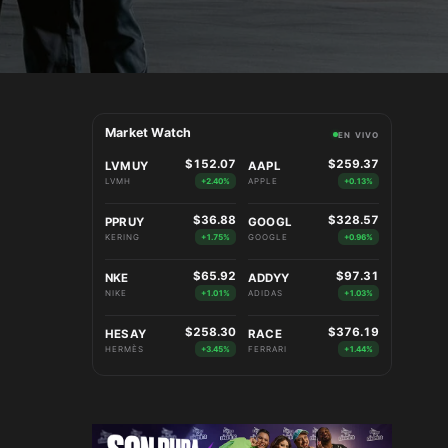
Market Watch
EN VIVO
$152.07
$259.37
LVMUY
AAPL
LVMH
+2.40%
APPLE
+0.13%
$36.88
$328.57
PPRUY
GOOGL
KERING
+1.75%
GOOGLE
+0.96%
$65.92
$97.31
NKE
ADDYY
NIKE
+1.01%
ADIDAS
+1.03%
$258.30
$376.19
HESAY
RACE
HERMÈS
+3.45%
FERRARI
+1.44%